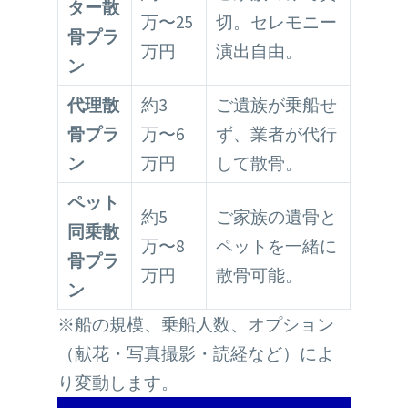
ター散
万〜25
切。セレモニー
骨プラ
万円
演出自由。
ン
代理散
約3
ご遺族が乗船せ
骨プラ
万〜6
ず、業者が代行
ン
万円
して散骨。
ペット
約5
ご家族の遺骨と
同乗散
万〜8
ペットを一緒に
骨プラ
万円
散骨可能。
ン
※船の規模、乗船人数、オプション
（献花・写真撮影・読経など）によ
り変動します。