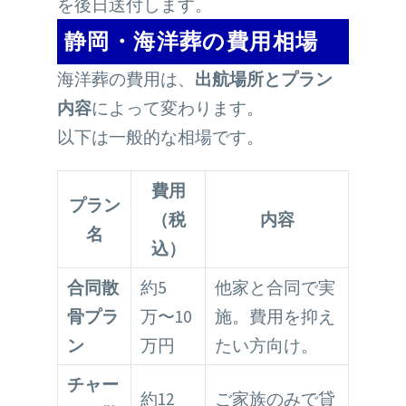
を後日送付します。
静岡・海洋葬の費用相場
海洋葬の費用は、
出航場所とプラン
内容
によって変わります。
以下は一般的な相場です。
費用
プラン
（税
内容
名
込）
合同散
約5
他家と合同で実
骨プラ
万〜10
施。費用を抑え
ン
万円
たい方向け。
チャー
約12
ご家族のみで貸